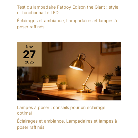
Test du lampadaire Fatboy Edison the Giant : style
et fonctionnalité LED
Éclairages et ambiance
,
Lampadaires et lampes à
poser raffinés
Nov
27
2025
Lampes à poser : conseils pour un éclairage
optimal
Éclairages et ambiance
,
Lampadaires et lampes à
poser raffinés