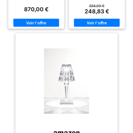
thermoplastique transparent ou
thermoplastique transparent ou
de couleur de masse Taille : 53
de couleur de masse Taille : 28
334,00 €
870,00 €
x 35 x 45 ÷ 235 cm IP20 ; 220 -
x 22 cm IP20 ; 220 - 240 V ; G9
248,83 €
240 V ; G9 2700°K Lot de 6
2700°K Lot de 3 ampoules G9 x
ampoules G9 x 4,5 W Led
4,5 W Led