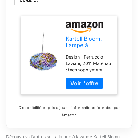
Kartell Bloom,
Lampe à
Suspension,
Design : Ferruccio
Moyenne,
Laviani, 2011 Matériau
Lavande
: technopolymère
thermoplastique
thermoplastique
transparent ou de
couleur de masse
Taille : 53 x 35 x 45
Disponibilité et prix à jour – informations fournies par
÷ 235 cm IP20 ; 220
Amazon
- 240 V ; G9 2700°K
Lot de 6 ampoules
G9 x 4,5 W Led
Découvrez d’autres sur la lampe à lavande Kartell Bloom