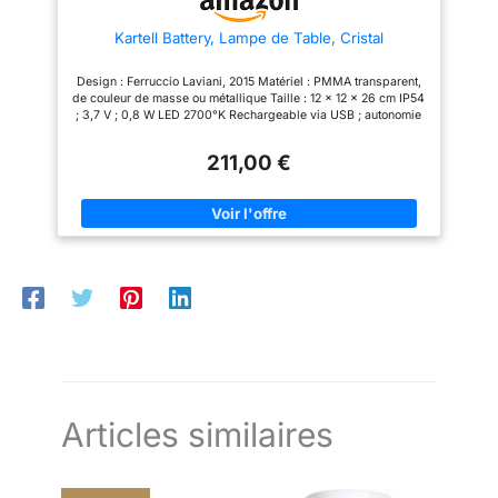
Kartell Battery, Lampe de Table, Cristal
Design : Ferruccio Laviani, 2015 Matériel : PMMA transparent,
de couleur de masse ou métallique Taille : 12 x 12 x 26 cm IP54
; 3,7 V ; 0,8 W LED 2700°K Rechargeable via USB ; autonomie
jusqu’à 6 heures avec au moins 5 heures de charge Matière
structure : Thermoplastique Transparent, Technopolymère
211,00 €
Articles similaires