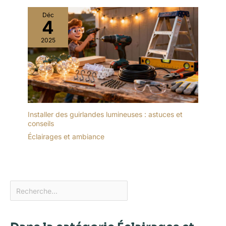
Déc
4
2025
Installer des guirlandes lumineuses : astuces et
conseils
Éclairages et ambiance