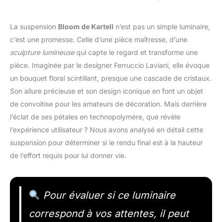
La suspension
Bloom de Kartell
n’est pas un simple luminaire,
c’est une promesse. Celle d’une pièce maîtresse, d’une
sculpture lumineuse
qui capte le regard et transforme une
pièce. Imaginée par le designer Ferruccio Laviani, elle évoque
un bouquet floral scintillant, presque une cascade de cristaux.
Son allure précieuse et son design iconique en font un objet
de convoitise pour les amateurs de décoration. Mais derrière
l’éclat de ses pétales en technopolymère, que révèle
l’expérience utilisateur ? Nous avons analysé en détail cette
suspension pour déterminer si le rendu final est à la hauteur
de l’effort requis pour lui donner vie.
Pour évaluer si ce luminaire
correspond à vos attentes, il peut