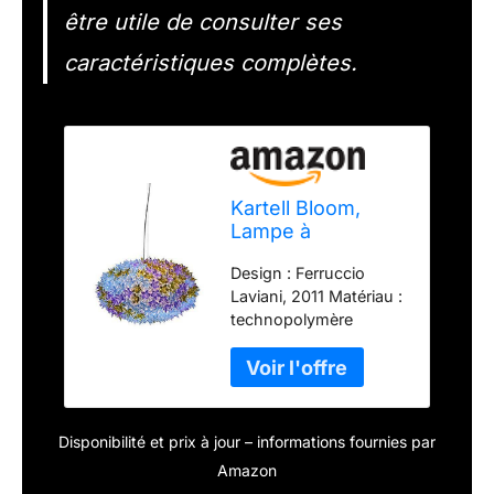
être utile de consulter ses
caractéristiques complètes.
Kartell Bloom,
Lampe à
Suspension,
Design : Ferruccio
Moyenne,
Laviani, 2011 Matériau :
Lavande
technopolymère
thermoplastique
thermoplastique
transparent ou de
couleur de masse Taille
: 53 x 35 x 45 ÷ 235
Disponibilité et prix à jour – informations fournies par
cm IP20 ; 220 - 240 V ;
Amazon
G9 2700°K Lot de 6