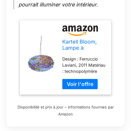
pourrait illuminer votre intérieur.
Kartell Bloom,
Lampe à
Suspension,
Design : Ferruccio
Moyenne,
Laviani, 2011 Matériau
Lavande
: technopolymère
thermoplastique
thermoplastique
transparent ou de
couleur de masse
Taille : 53 x 35 x 45
Disponibilité et prix à jour – informations fournies par
÷ 235 cm IP20 ; 220
Amazon
- 240 V ; G9 2700°K
Lot de 6 ampoules
G9 x 4,5 W Led