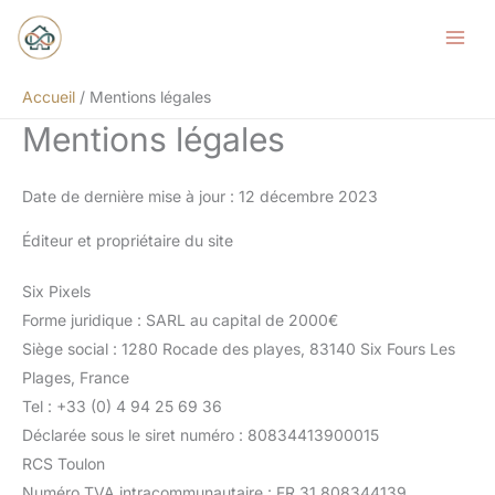
Aller
au
contenu
Accueil
Mentions légales
Mentions légales
Date de dernière mise à jour : 12 décembre 2023
Éditeur et propriétaire du site
Six Pixels
Forme juridique : SARL au capital de 2000€
Siège social : 1280 Rocade des playes, 83140 Six Fours Les
Plages, France
Tel : +33 (0) 4 94 25 69 36
Déclarée sous le siret numéro : 80834413900015
RCS Toulon
Numéro TVA intracommunautaire : FR 31 808344139