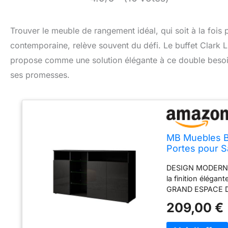
Trouver le meuble de rangement idéal, qui soit à la fois
contemporaine, relève souvent du défi. Le buffet Clark L, 
propose comme une solution élégante à ce double besoin. 
ses promesses.
MB Muebles Bo
Portes pour S
Mélamine Bril
DESIGN MODERNE E
la finition élégan
GRAND ESPACE DE
» se distingue pa
209,00 €
s'adapte parfai
NETTOYAGE FACILE