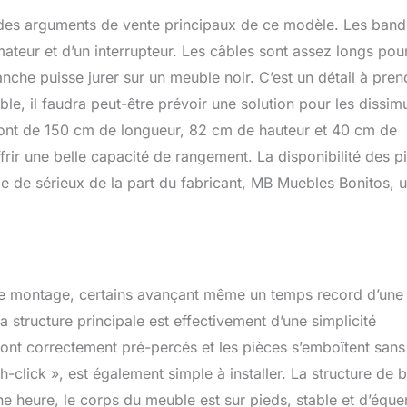
un des arguments de vente principaux de ce modèle. Les ban
ateur et d’un interrupteur. Les câbles sont assez longs pou
anche puisse jurer sur un meuble noir. C’est un détail à pren
e, il faudra peut-être prévoir une solution pour les dissimu
ront de 150 cm de longueur, 82 cm de hauteur et 40 cm de
rir une belle capacité de rangement. La disponibilité des p
 de sérieux de la part du fabricant, MB Muebles Bonitos, 
é de montage, certains avançant même un temps record d’une
 structure principale est effectivement d’une simplicité
 sont correctement pré-percés et les pièces s’emboîtent sans
-click », est également simple à installer. La structure de 
e heure, le corps du meuble est sur pieds, stable et d’éque