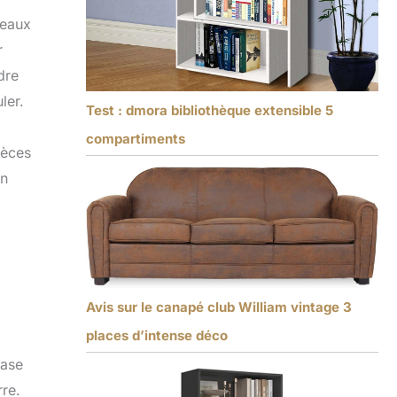
deaux
r
dre
ler.
Test : dmora bibliothèque extensible 5
compartiments
ièces
un
Avis sur le canapé club William vintage 3
places d’intense déco
base
rre.