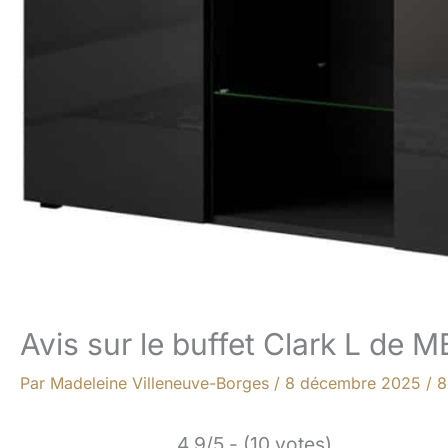
Avis sur le buffet Clark L de
Par
Madeleine Villeneuve-Borges
/
8 décembre 2025
/
8
4.9/5 - (10 votes)