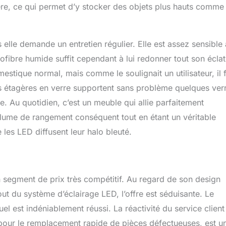
gère, ce qui permet d’y stocker des objets plus hauts comme
s elle demande un entretien régulier. Elle est assez sensible
rofibre humide suffit cependant à lui redonner tout son éclat
stique normal, mais comme le soulignait un utilisateur, il 
Les étagères en verre supportent sans problème quelques ver
le. Au quotidien, c’est un meuble qui allie parfaitement
volume de rangement conséquent tout en étant un véritable
 les LED diffusent leur halo bleuté.
n segment de prix très compétitif. Au regard de son design
t du système d’éclairage LED, l’offre est séduisante. Le
el est indéniablement réussi. La réactivité du service client
 pour le remplacement rapide de pièces défectueuses, est u