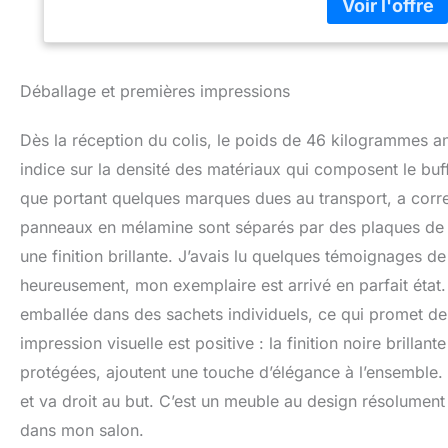
durabilité et re
ET PRATIQUES – A
profondeur, il s'a
fonctionnalité.
Déballage et premières impressions
instructions détai
Couvert par une ga
Dès la réception du colis, le poids de 46 kilogrammes ann
indice sur la densité des matériaux qui composent le bu
que portant quelques marques dues au transport, a correc
panneaux en mélamine sont séparés par des plaques de 
une finition brillante. J’avais lu quelques témoignages 
heureusement, mon exemplaire est arrivé en parfait état
emballée dans des sachets individuels, ce qui promet de
impression visuelle est positive : la finition noire brilla
protégées, ajoutent une touche d’élégance à l’ensemble
et va droit au but. C’est un meuble au design résolument 
dans mon salon.