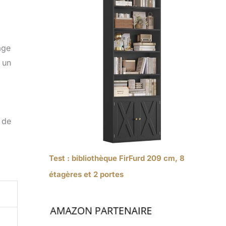
age
 un
r de
Test : bibliothèque FirFurd 209 cm, 8
étagères et 2 portes