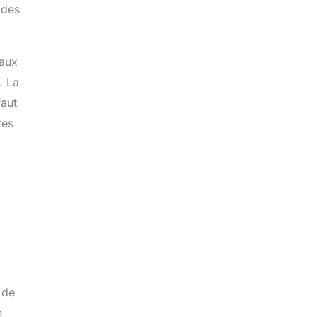
 des
 aux
. La
faut
res
 de
n