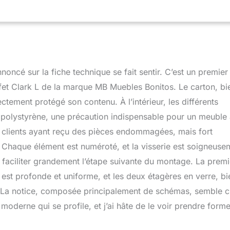
ste impeccable avec un chiffon humide. DIMENSIONS COMPACTES
vec ses 150 cm de largeur, 82 cm de hauteur et 40 cm de
dapte parfaitement aux espaces réduits sans sacrifier la
 MONTAGE SIMPLE ET GARANTIE INCLUSE – Comprend des
llées et toute la quincaillerie nécessaire pour un montage facile.
rantie de 2 ans pour une tranquillité d'esprit totale.
oncé sur la fiche technique se fait sentir. C’est un premier
ffet Clark L de la marque MB Muebles Bonitos. Le carton, bi
tement protégé son contenu. À l’intérieur, les différents
polystyrène, une précaution indispensable pour un meuble
de clients ayant reçu des pièces endommagées, mais fort
. Chaque élément est numéroté, et la visserie est soigneuse
 faciliter grandement l’étape suivante du montage. La premi
nte est profonde et uniforme, et les deux étagères en verre, bi
. La notice, composée principalement de schémas, semble cl
moderne qui se profile, et j’ai hâte de le voir prendre form