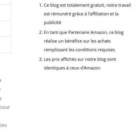
a
e
s
 pour
les