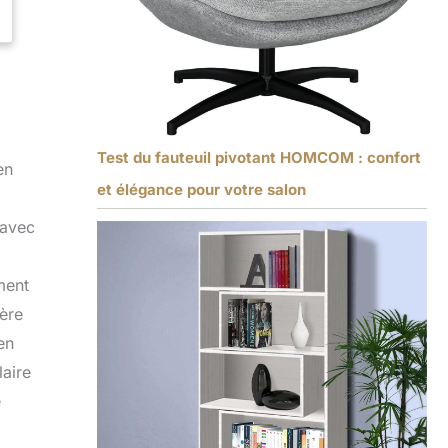
Test du fauteuil pivotant HOMCOM : confort
en
et élégance pour votre salon
 avec
ment
ère
en
aire
e