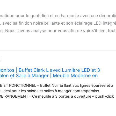
 pratique pour le quotidien et en harmonie avec une décorat
avec sa finition noire brillante et son éclairage LED intégré
Nous l’avons analysé pour vous afin de voir s’il tient tout
nitos | Buffet Clark L avec Lumière LED et 3
alon et Salle à Manger | Meuble Moderne en
lante | Couleur Noir | 150x82x40 cm
T FONCTIONNEL – Buffet Noir brillant aux lignes épurées et à
te, idéal pour les salons et salles à manger contemporains.
 RANGEMENT – Ce meuble à 3 portes à ouverture « push-click
r ses 3 étagères en verre dotées d'un éclairage LED bleu, et
tement comme buffet ou meuble TV. MATÉRIAUX DE QUALITÉ ET
 – Fabriqué en mélamine résistante, il garantit une grande