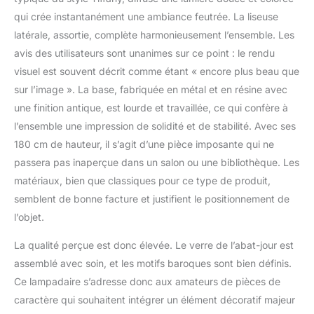
utiliser l'ampoule dont
qui crée instantanément une ambiance feutrée. La liseuse
la taille correspond à
latérale, assortie, complète harmonieusement l’ensemble. Les
l'abat-jour ; Il y a un
avis des utilisateurs sont unanimes sur ce point : le rendu
interrupteur rotatif (fait
tourner le bouton dans
visuel est souvent décrit comme étant « encore plus beau que
le sens des aiguilles
sur l’image ». La base, fabriquée en métal et en résine avec
d'une montre) sur le
une finition antique, est lourde et travaillée, ce qui confère à
dessus, vous pouvez
l’ensemble une impression de solidité et de stabilité. Avec ses
choisir la lampe
180 cm de hauteur, il s’agit d’une pièce imposante qui ne
principale allumée, la
lampe latérale allumée
passera pas inaperçue dans un salon ou une bibliothèque. Les
ou les deux allumées
matériaux, bien que classiques pour ce type de produit,
selon vos besoins.
semblent de bonne facture et justifient le positionnement de
L'interrupteur au pied
l’objet.
dans le cordon peut
allumer et éteindre
La qualité perçue est donc élevée. Le verre de l’abat-jour est
toute la lampe.
DÉCORATIF : Vous
assemblé avec soin, et les motifs baroques sont bien définis.
remarquerez la
Ce lampadaire s’adresse donc aux amateurs de pièces de
différence de couleur
caractère qui souhaitent intégrer un élément décoratif majeur
entre allumer et