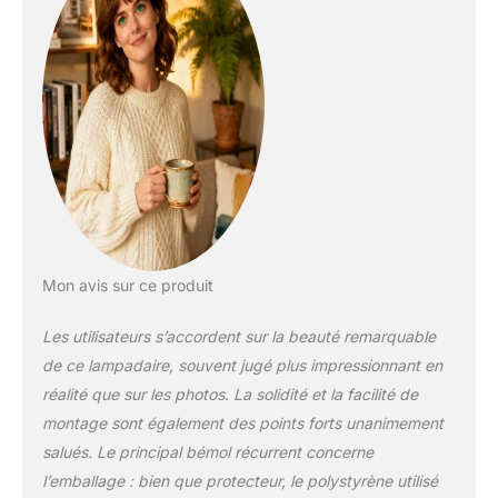
lumière. 1 ampoule
E27 + 1 ampoule E14
(ampoules non
incluses), veuillez
utiliser l'ampoule
dont la taille
correspond à l'abat-
jour ; Il y a un
interrupteur rotatif
(fait tourner le
bouton dans le sens
des aiguilles d'une
montre) sur le
Mon avis sur ce produit
dessus, vous pouvez
choisir la lampe
Les utilisateurs s’accordent sur la beauté remarquable
principale allumée, la
de ce lampadaire, souvent jugé plus impressionnant en
lampe latérale
réalité que sur les photos. La solidité et la facilité de
allumée ou les deux
allumées selon vos
montage sont également des points forts unanimement
besoins.
salués. Le principal bémol récurrent concerne
L'interrupteur au pied
l’emballage : bien que protecteur, le polystyrène utilisé
dans le cordon peut