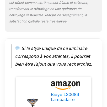
est décrit comme extrêmement friable et salissant,
allumer et éteindre
transformant le déballage en une opération de
toute la lampe.
DÉCORATIF : Vous
nettoyage fastidieuse. Malgré ce désagrément, la
remarquerez la
satisfaction globale reste très élevée.
différence de couleur
entre allumer et
éteindre la lumière.
Cette lampe ajoute
une ambiance
Si le style unique de ce luminaire
fabuleuse lorsque
vous l'allumez et elle
correspond à vos attentes, il pourrait
s'adapte
bien être l’ajout que vous recherchiez.
parfaitement à votre
chevet, table de bout,
table basse, table de
travail et autres
meubles.
INTEMPOREL : Nous
Bieye L30686
utilisons du vitrail
Lampadaire
pour fabriquer l'abat-
torchère en
jour. Le vitrail est