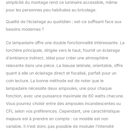
unique de par les
simplicité du montage rend ce luminaire accessible, même
différentes nuances et
pour les personnes peu habituées au bricolage.
formes de verre
disponibles au moment
Qualité de l’éclairage au quotidien : est-ce suffisant face aux
de la création. Chaque
besoins modernes ?
lampe est une œuvre
d’art unique, au même
Ce lampadaire offre une double fonctionnalité intéressante. La
titre qu’un tableau ou
une sculpture.
torchère principale, dirigée vers le haut, fournit un éclairage
d’ambiance indirect, idéal pour créer une atmosphère
relaxante dans une pièce. La liseuse latérale, orientable, offre
quant à elle un éclairage direct et focalisé, parfait pour un
coin lecture. La bonne méthode est de noter que le
lampadaire nécessite deux ampoules, une pour chaque
fonction, avec une puissance maximale de 60 watts chacune.
Vous pourrez choisir entre des ampoules incandescentes ou
CFL selon vos préférences. Cependant, une caractéristique
majeure est à prendre en compte : ce modèle est non
variable. Il n’est donc pas possible de moduler l’intensité