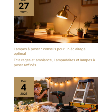
27
2025
Lampes à poser : conseils pour un éclairage
optimal
Éclairages et ambiance
,
Lampadaires et lampes à
poser raffinés
Déc
4
2025