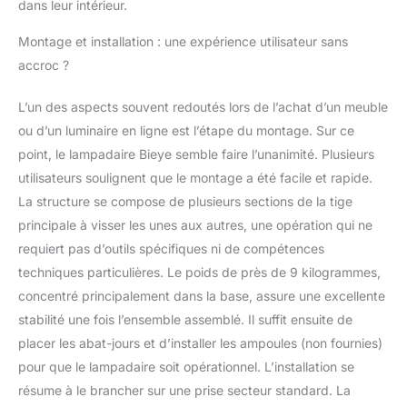
dans leur intérieur.
éteindre la lumière.
Cette lampe ajoute une
Montage et installation : une expérience utilisateur sans
ambiance fabuleuse
accroc ?
lorsque vous l'allumez
et elle s'adapte
parfaitement à votre
L’un des aspects souvent redoutés lors de l’achat d’un meuble
chevet, table de bout,
ou d’un luminaire en ligne est l’étape du montage. Sur ce
table basse, table de
point, le lampadaire Bieye semble faire l’unanimité. Plusieurs
travail et autres
utilisateurs soulignent que le montage a été facile et rapide.
meubles. INTEMPOREL
: Nous utilisons du
La structure se compose de plusieurs sections de la tige
vitrail pour fabriquer
principale à visser les unes aux autres, une opération qui ne
l'abat-jour. Le vitrail est
requiert pas d’outils spécifiques ni de compétences
éternel et ne perd
techniques particulières. Le poids de près de 9 kilogrammes,
jamais son éclat ni sa
beauté ; Cette lampe
concentré principalement dans la base, assure une excellente
laissera un héritage aux
stabilité une fois l’ensemble assemblé. Il suffit ensuite de
propriétaires et à
placer les abat-jours et d’installer les ampoules (non fournies)
toutes les générations
pour que le lampadaire soit opérationnel. L’installation se
à venir. UNIQUE :
résume à le brancher sur une prise secteur standard. La
Chaque abat-jour est