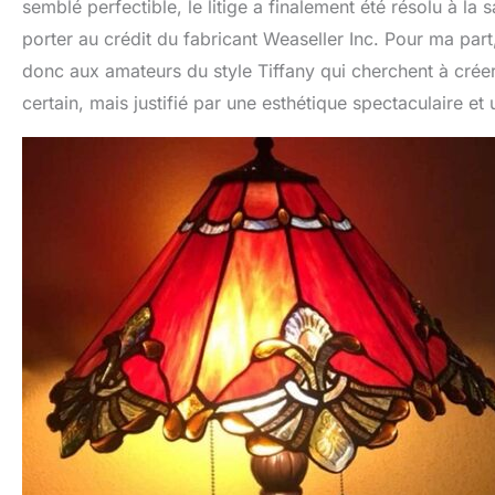
semblé perfectible, le litige a finalement été résolu à la
porter au crédit du fabricant Weaseller Inc. Pour ma part
donc aux amateurs du style Tiffany qui cherchent à crée
certain, mais justifié par une esthétique spectaculaire et