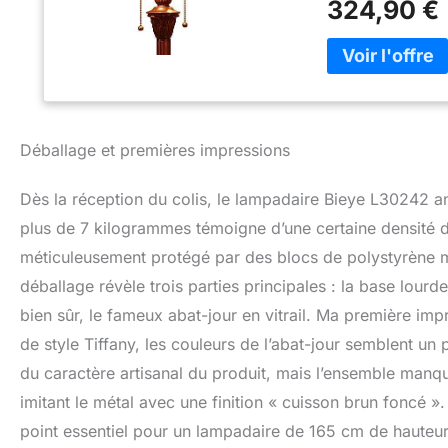
324,90 €
selon la méthode d
perd jamais son é
allumée et étein
votre amoureux, pa
pour un chevet, s
remboursement d'
Service 24/7
Déballage et premières impressions
Dès la réception du colis, le lampadaire Bieye L30242 a
plus de 7 kilogrammes témoigne d’une certaine densité d
méticuleusement protégé par des blocs de polystyrène mo
déballage révèle trois parties principales : la base lourde
bien sûr, le fameux abat-jour en vitrail. Ma première impr
de style Tiffany, les couleurs de l’abat-jour semblent un
du caractère artisanal du produit, mais l’ensemble manqu
imitant le métal avec une finition « cuisson brun foncé ». 
point essentiel pour un lampadaire de 165 cm de hauteur.