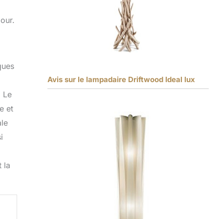
jour.
ques
Avis sur le lampadaire Driftwood Ideal lux
. Le
e et
ale
i
 la