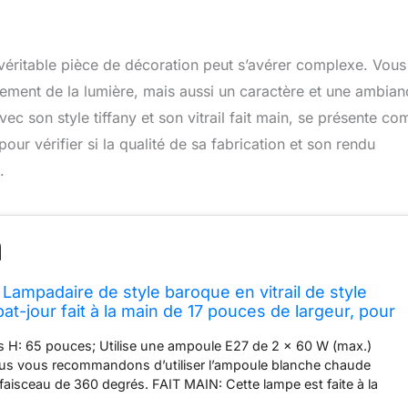
e véritable pièce de décoration peut s’avérer complexe. Vous
ement de la lumière, mais aussi un caractère et une ambian
ec son style tiffany et son vitrail fait main, se présente c
our vérifier si la qualité de sa fabrication et son rendu
.
Lampadaire de style baroque en vitrail de style
bat-jour fait à la main de 17 pouces de largeur, pour
bre à coucher
ces H: 65 pouces; Utilise une ampoule E27 de 2 x 60 W (max.)
ous vous recommandons d’utiliser l’ampoule blanche chaude
faisceau de 360 degrés. FAIT MAIN: Cette lampe est faite à la
ans qualifiés; L'abat-jour est en verre teinté et il est préparé