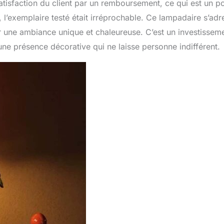
 satisfaction du client par un remboursement, ce qui est un po
, l’exemplaire testé était irréprochable. Ce lampadaire s’adr
r une ambiance unique et chaleureuse. C’est un investissem
 une présence décorative qui ne laisse personne indifférent.