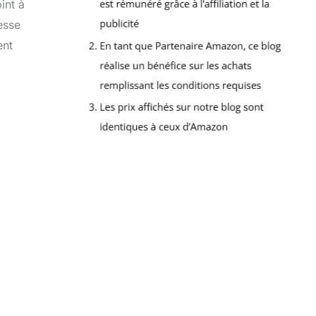
int à
esse
ent