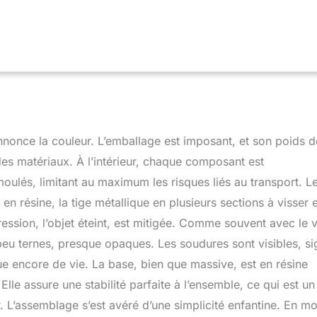
e la feuille de cuivre. TIMELESS: Le vitrail est intemporel et ne
clat; Vous remarquerez la différence de couleur entre la lumière
te CADEAU SPÉCIAL: C’est définitivement un cadeau spécial pour
rents, enfants, clients et collègues; Il convient parfaitement
alon et salle à manger etc ASSURANCE: garantie de retour et de
un mois; Garantie du fabricant de 2 ans avec preuve d'achat;
nnonce la couleur. L’emballage est imposant, et son poids d
es matériaux. À l’intérieur, chaque composant est
ulés, limitant au maximum les risques liés au transport. L
 en résine, la tige métallique en plusieurs sections à visser e
ession, l’objet éteint, est mitigée. Comme souvent avec le vi
 peu ternes, presque opaques. Les soudures sont visibles, s
e encore de vie. La base, bien que massive, est en résine
Elle assure une stabilité parfaite à l’ensemble, ce qui est un
 L’assemblage s’est avéré d’une simplicité enfantine. En mo