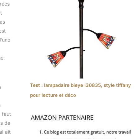
brées
t
bas
est
d’une
ue.
Test : lampadaire bieye l30835, style tiffany
a
pour lecture et déco
n
 faut
rs de
l ait