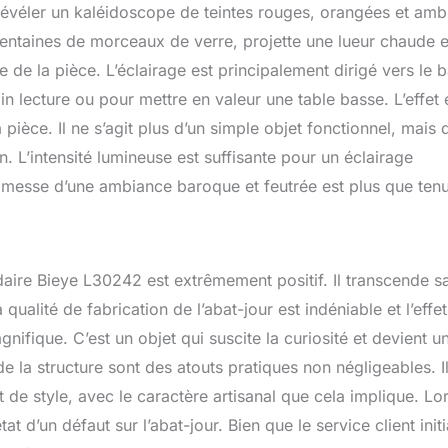
r révéler un kaléidoscope de teintes rouges, orangées et am
 centaines de morceaux de verre, projette une lueur chaude e
de la pièce. L’éclairage est principalement dirigé vers le 
in lecture ou pour mettre en valeur une table basse. L’effet 
 pièce. Il ne s’agit plus d’un simple objet fonctionnel, mais 
n. L’intensité lumineuse est suffisante pour un éclairage
romesse d’une ambiance baroque et feutrée est plus que ten
adaire Bieye L30242 est extrêmement positif. Il transcende s
ualité de fabrication de l’abat-jour est indéniable et l’effet
nifique. C’est un objet qui suscite la curiosité et devient u
de la structure sont des atouts pratiques non négligeables. Il
 de style, avec le caractère artisanal que cela implique. Lo
t d’un défaut sur l’abat-jour. Bien que le service client initia