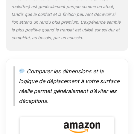
dans le jardin, sur la
roulettes) est généralement perçue comme un atout,
terrasse ou sur le
balcon Contenu de la
tandis que le confort et la finition peuvent décevoir si
livraison: 1 x chaise
l’on attend un rendu plus premium. L’expérience semble
longue Toulouse
la plus positive quand le transat est utilisé sur sol dur et
complété, au besoin, par un coussin.
Comparer les dimensions et la
logique de déplacement à votre surface
réelle permet généralement d’éviter les
déceptions.