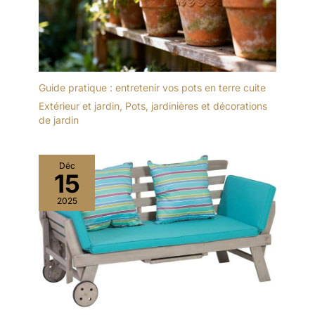
Guide pratique : entretenir vos pots en terre cuite
Extérieur et jardin
,
Pots, jardinières et décorations
de jardin
Déc
15
2025