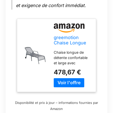
et exigence de confort immédiat.
greemotion
Chaise Longue
de Jardin Pliable
Chaise longue de
Toulouse, Bain
détente confortable
de Soleil en
et large avec
Acier Plastifié,
possibilité d'assise et
Transat de Plage
478,67 €
de couchage. Bain de
avec Roulettes,
soleil en métal
190 x 70 x 56
déployé plastifié -
cm, Gris Fer
résistant aux
intempéries et facile
d'entretien Bain de
Disponibilité et prix à jour – informations fournies par
soleil pliable avec
Amazon
structure en acier