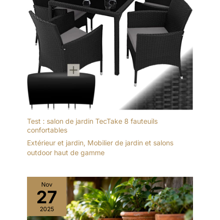
Test : salon de jardin TecTake 8 fauteuils
confortables
Extérieur et jardin
,
Mobilier de jardin et salons
outdoor haut de gamme
Nov
27
2025