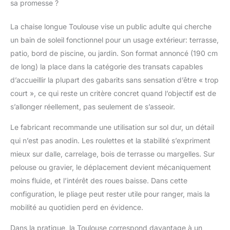
sa promesse ?
optimal Dimensions de
chaise longue de jardin:
La chaise longue Toulouse vise un public adulte qui cherche
env. 190 x 70 x 56 cm,
un bain de soleil fonctionnel pour un usage extérieur: terrasse,
en position allongée:
env. 175 x 53 x 38 cm.
patio, bord de piscine, ou jardin. Son format annoncé (190 cm
Poids de l'article: env.
de long) la place dans la catégorie des transats capables
16 kg, capacité de
d’accueillir la plupart des gabarits sans sensation d’être « trop
charge: max. 110 kg
court », ce qui reste un critère concret quand l’objectif est de
Transat pliable avec
roulettes pour
s’allonger réellement, pas seulement de s’asseoir.
transport facile - idéal
Le fabricant recommande une utilisation sur sol dur, un détail
pour le camping ou les
vacances à la plage ou
qui n’est pas anodin. Les roulettes et la stabilité s’expriment
même à la maison dans
mieux sur dalle, carrelage, bois de terrasse ou margelles. Sur
le jardin, sur la terrasse
pelouse ou gravier, le déplacement devient mécaniquement
ou sur le balcon
moins fluide, et l’intérêt des roues baisse. Dans cette
Contenu de la livraison:
1 x chaise longue
configuration, le pliage peut rester utile pour ranger, mais la
Toulouse
mobilité au quotidien perd en évidence.
Dans la pratique, la Toulouse correspond davantage à un