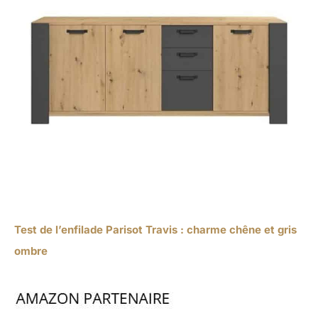
Test de l’enfilade Parisot Travis : charme chêne et gris
ombre