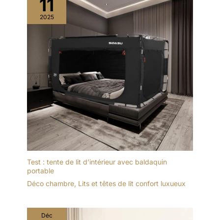
11
2025
Test : tente de lit d’intérieur avec baldaquin
portable
Déco chambre
,
Lits et têtes de lit confort luxueux
Déc