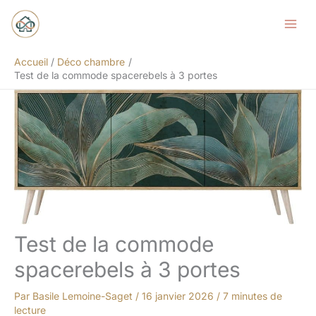
Aller
Rechercher
au
contenu
Accueil
Déco chambre
Test de la commode spacerebels à 3 portes
Test de la commode
spacerebels à 3 portes
Par
Basile Lemoine-Saget
/
16 janvier 2026
/
7 minutes de
lecture