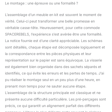
votre intérieur un
Le montage : une épreuve ou une formalité ?
caractère distinctif. Les
pieds hauts apportent
L’assemblage d’un meuble en kit est souvent le moment de
non seulement de
vérité. Celui-ci peut transformer une belle promesse en
l’élégance à la commode,
véritable casse-tête. Heureusement, pour cette commode
mais facilitent également
le nettoyage au
SPACEREBELS, l’expérience s’est avérée être une formalité.
quotidien.
Montage
La notice fournie est d’une clarté appréciable. Les schémas
facile - Vous recevrez
sont détaillés, chaque étape est décomposée logiquement et
toutes les pièces
la correspondance entre les pièces physiques et leur
nécessaires ainsi qu’une
représentation sur le papier est sans équivoque. La visserie
notice claire et détaillée
avec votre commande.
est également bien organisée dans des sachets séparés et
Dimensions (largeur,
identifiés, ce qui évite les erreurs et les pertes de temps. J’ai
hauteur, profondeur) -
pu réaliser le montage seul en un peu plus d’une heure, en
164,5 cm x 57,5 cm x 42
prenant mon temps pour ne sauter aucune étape.
cm / Hauteur des pieds -
20 cm
L’assemblage de la structure principale est classique et ne
présente aucune difficulté particulière. Les pré-perçages sont
précis, ce qui garantit un alignement parfait des différents