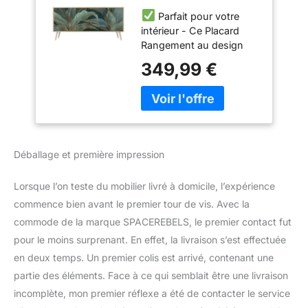
Portes - Placard
Parfait pour votre
Rangement -
intérieur - Ce Placard
Meuble de
Rangement au design
Rangement -
minimaliste et aux
Commode d’entrée
349,99 €
façades texturées
- Rangement pour
s’intègre parfaitement
Salon Chambre,
dans n’importe quelle
Salle à Manger ou
pièce, du salon au
Couloir
couloir, jusqu’à la
chambre. Il peut
Déballage et première impression
également être utilisé
comme commode dans
Lorsque l’on teste du mobilier livré à domicile, l’expérience
la salle à manger, idéale
commence bien avant le premier tour de vis. Avec la
pour y placer un bouquet
de fleurs ou d’autres
commode de la marque SPACEREBELS, le premier contact fut
décorations. Il fera aussi
pour le moins surprenant. En effet, la livraison s’est effectuée
un excellent meuble TV !
en deux temps. Un premier colis est arrivé, contenant une
Grand espace de
partie des éléments. Face à ce qui semblait être une livraison
rangement - De la place
pour les petits objets et
incomplète, mon premier réflexe a été de contacter le service
bien plus encore.