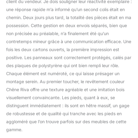
client du vendeur. Je dois souligner leur réactivité exemplaire :
L’intérieur est divisé en
une réponse rapide m’a informé qu’un second colis était en
étagères afin de vous
chemin. Deux jours plus tard, la totalité des pièces était en ma
aider à garder tout bien
organisé. Les
possession. Cette gestion en deux envois séparés, bien que
compartiments fermés
non précisée au préalable, n’a finalement été qu’un
offrent suffisamment
contretemps mineur grâce à une communication efficace. Une
d’espace pour une
fois les deux cartons ouverts, la première impression est
grande variété d’objets
du quotidien — vous
positive. Les panneaux sont correctement protégés, calés par
pouvez par exemple y
des plaques de polystyrène qui ont bien rempli leur rôle.
ranger des câbles, des
Chaque élément est numéroté, ce qui laisse présager un
consoles de jeux ou des
montage serein. Au premier toucher, le revêtement couleur
chargeurs, toujours à
portée de main.
Chêne Riva offre une texture agréable et une imitation bois
Polyvalente et
visuellement convaincante. Les pieds, quant à eux, se
fonctionnelle - Les
distinguent immédiatement : ils sont en hêtre massif, un gage
façades sans poignées,
de robustesse et de qualité qui tranche avec les pieds en
dotées du système
aggloméré que l’on trouve parfois sur des meubles de cette
d’ouverture click & open,
associées à un design
gamme.
unique, donneront à