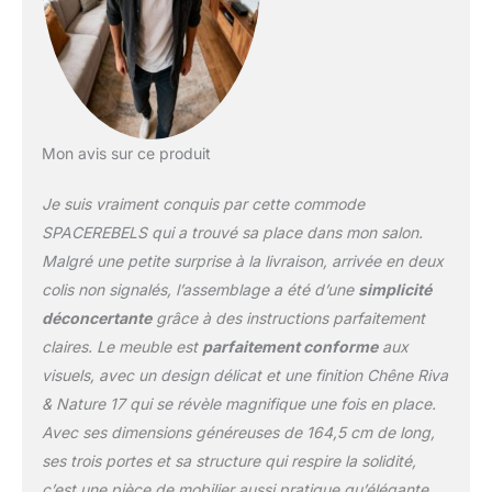
pour les petits objets et
bien plus encore.
L’intérieur est divisé en
étagères afin de vous
aider à garder tout bien
organisé. Les
Mon avis sur ce produit
compartiments fermés
offrent suffisamment
Je suis vraiment conquis par cette commode
d’espace pour une
grande variété d’objets
SPACEREBELS qui a trouvé sa place dans mon salon.
du quotidien — vous
Malgré une petite surprise à la livraison, arrivée en deux
pouvez par exemple y
colis non signalés, l’assemblage a été d’une
simplicité
ranger des câbles, des
déconcertante
grâce à des instructions parfaitement
consoles de jeux ou des
chargeurs, toujours à
claires. Le meuble est
parfaitement conforme
aux
portée de main.
visuels, avec un design délicat et une finition Chêne Riva
Polyvalente et
& Nature 17 qui se révèle magnifique une fois en place.
fonctionnelle - Les
Avec ses dimensions généreuses de 164,5 cm de long,
façades sans poignées,
dotées du système
ses trois portes et sa structure qui respire la solidité,
d’ouverture click & open,
c’est une pièce de mobilier aussi pratique qu’élégante,