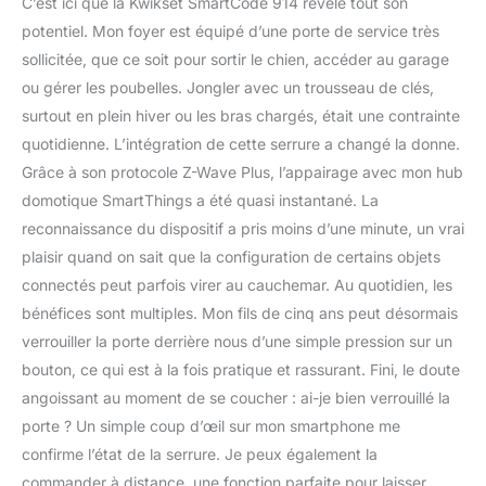
C’est ici que la Kwikset SmartCode 914 révèle tout son
potentiel. Mon foyer est équipé d’une porte de service très
sollicitée, que ce soit pour sortir le chien, accéder au garage
ou gérer les poubelles. Jongler avec un trousseau de clés,
surtout en plein hiver ou les bras chargés, était une contrainte
quotidienne. L’intégration de cette serrure a changé la donne.
Grâce à son protocole Z-Wave Plus, l’appairage avec mon hub
domotique SmartThings a été quasi instantané. La
reconnaissance du dispositif a pris moins d’une minute, un vrai
plaisir quand on sait que la configuration de certains objets
connectés peut parfois virer au cauchemar. Au quotidien, les
bénéfices sont multiples. Mon fils de cinq ans peut désormais
verrouiller la porte derrière nous d’une simple pression sur un
bouton, ce qui est à la fois pratique et rassurant. Fini, le doute
angoissant au moment de se coucher : ai-je bien verrouillé la
porte ? Un simple coup d’œil sur mon smartphone me
confirme l’état de la serrure. Je peux également la
commander à distance, une fonction parfaite pour laisser