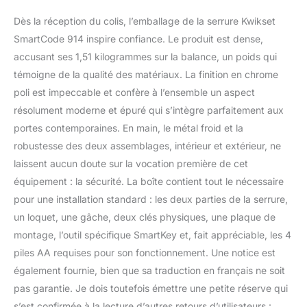
maison intelligente Z-
Wave en utilisant votre
Dès la réception du colis, l’emballage de la serrure Kwikset
téléphone Verrouillage
SmartCode 914 inspire confiance. Le produit est dense,
automatique des portes
accusant ses 1,51 kilogrammes sur la balance, un poids qui
en option après 30
secondes pour plus de
témoigne de la qualité des matériaux. La finition en chrome
tranquillité d'esprit
poli est impeccable et confère à l’ensemble un aspect
Programmez jusqu'à 30
résolument moderne et épuré qui s’intègre parfaitement aux
codes utilisateur pour la
portes contemporaines. En main, le métal froid et la
famille, les amis ou votre
promeneur de chien Doté
robustesse des deux assemblages, intérieur et extérieur, ne
de la sécurité SmartKey,
laissent aucun doute sur la vocation première de cet
qui protège contre les
équipement : la sécurité. La boîte contient tout le nécessaire
techniques avancées
pour une installation standard : les deux parties de la serrure,
d'effraction et vous
un loquet, une gâche, deux clés physiques, une plaque de
permet de remettre votre
serrure vous-même en
montage, l’outil spécifique SmartKey et, fait appréciable, les 4
quelques secondes.
piles AA requises pour son fonctionnement. Une notice est
également fournie, bien que sa traduction en français ne soit
pas garantie. Je dois toutefois émettre une petite réserve qui
s’est confirmée à la lecture d’autres retours d’utilisateurs :