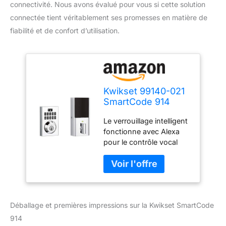
connectivité. Nous avons évalué pour vous si cette solution
connectée tient véritablement ses promesses en matière de
fiabilité et de confort d’utilisation.
Kwikset 99140-021
SmartCode 914
Serrure à pêne
Le verrouillage intelligent
dormant
fonctionne avec Alexa
électronique
pour le contrôle vocal
moderne
(concentrateur requis,
contemporain avec
appareil Alexa et
clé de sécurité
concentrateur vendus
SmartKey et Z-
séparément) Verrouillez
Wave Plus, chrome
ou déverrouillez votre
poli
Déballage et premières impressions sur la Kwikset SmartCode
porte depuis n'importe
où avec un système de
914