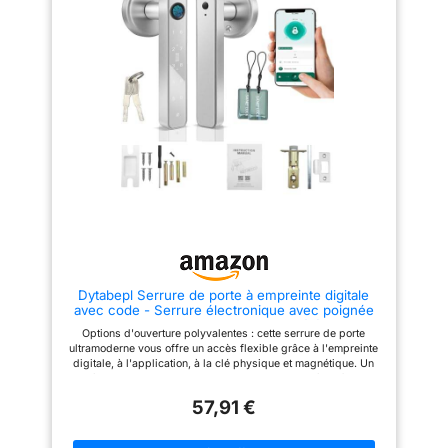
(jaune et blanc) sont inutiles,
pas besoin d'être connectés.
Convient pour : porte en bois,
porte en verre, porte métallique,
porte ignifuge, etc.
Dytabepl Serrure de porte à empreinte digitale
avec code - Serrure électronique avec poignée
tactile - Serrure intelligente contrôlée par
Options d'ouverture polyvalentes : cette serrure de porte
application - Sans clé pour porte d'entrée,
ultramoderne vous offre un accès flexible grâce à l'empreinte
maison, bureau
digitale, à l'application, à la clé physique et magnétique. Un
système d'ouverture d'urgence USB assure l'accès même en
cas de panne de courant, ce qui garantit un maximum de
57,91 €
commodité. Installation facile : système peut être monté des
deux côtés et est compatible avec la plupart des trous de
porte. Il est livré avec des goupilles carrées (9,5 mm et 10,5