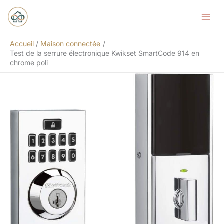
Aller
Rechercher
au
contenu
Accueil
Maison connectée
Test de la serrure électronique Kwikset SmartCode 914 en
chrome poli