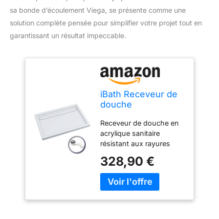
sa bonde d’écoulement Viega, se présente comme une
solution complète pensée pour simplifier votre projet tout en
garantissant un résultat impeccable.
iBath Receveur de
douche
rectangulaire pour
Receveur de douche en
salle de bain,
acrylique sanitaire
cabine de douche
résistant aux rayures
en polystyrène,
avec support intérieur en
plat, en acrylique
328,90 €
polystyrène et renfort en
sanitaire, stable,
acier. La surface
lisse, blanc et
antibactérienne permet
bonde
un nettoyage facile, elle
d'écoulement Viega
est très hygiénique et
Domoplex
résistante à l'humidité et