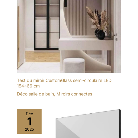
Test du miroir CustomGlass semi-circulaire LED
154×66 cm
Déco salle de bain
,
Miroirs connectés
Déc
1
2025