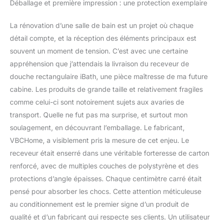
Déballage et première impression : une protection exemplaire
aux moisissures. Renfort
en acier supplémentaire
La rénovation d’une salle de bain est un projet où chaque
pour une isolation
acoustique normalisée et
détail compte, et la réception des éléments principaux est
une isolation étanche.
souvent un moment de tension. C’est avec une certaine
Surface lisse facile à
appréhension que j’attendais la livraison du receveur de
entretenir Grâce à sa
douche rectangulaire iBath, une pièce maîtresse de ma future
faible hauteur de 6,5 cm,
cabine. Les produits de grande taille et relativement fragiles
le receveur de douche
peut être installé sur le
comme celui-ci sont notoirement sujets aux avaries de
sol ou dans un niveau de
transport. Quelle ne fut pas ma surprise, et surtout mon
sol. L'évacuation se
soulagement, en découvrant l’emballage. Le fabricant,
monte rapidement et
VBCHome, a visiblement pris la mesure de cet enjeu. Le
facilement dans une
plaque inférieure
receveur était enserré dans une véritable forteresse de carton
Diamètre du trou
renforcé, avec de multiples couches de polystyrène et des
d'écoulement : 52 mm,
protections d’angle épaisses. Chaque centimètre carré était
matériau : acrylique
pensé pour absorber les chocs. Cette attention méticuleuse
sanitaire.
au conditionnement est le premier signe d’un produit de
qualité et d’un fabricant qui respecte ses clients. Un utilisateur