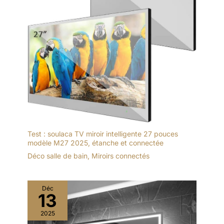
Test : soulaca TV miroir intelligente 27 pouces
modèle M27 2025, étanche et connectée
Déco salle de bain
,
Miroirs connectés
Déc
13
2025