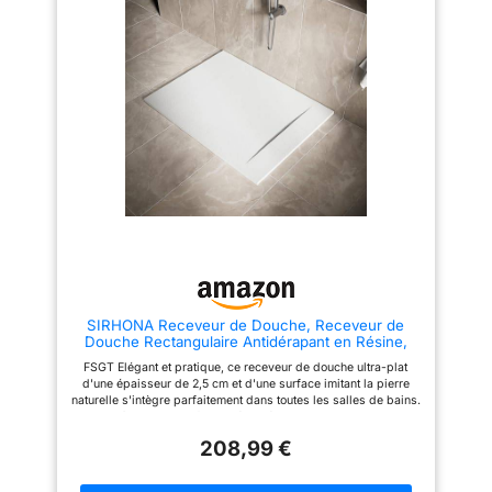
bains de vos rêves accessible !
plat dispose d'une construction
Retrouvez plus d'information
en maille qui assure plus de
Caractéristiques du produit,
poids et de durabilité
Receveur à carreler en
polystyrène extrudé étanche
avec caniveau intégré et pente
diamant Grille Caniveau en Inox
Brossé Bonde 60mm fournie
(sortie 40mm) Découpable pour
montage sur mesure
Dimensions du receveur,
90x140x4 cm Référence du
produit : FAC113 Garantie 2 ans
pièces uniquement. AURLANE
développe des produits de
salle de bains modernes,
novateurs et compétitifs depuis
2003, pour rendre la salle de
bains de vos rêves accessible !
SIRHONA Receveur de Douche, Receveur de
Retrouvez plus d'information
Douche Rectangulaire Antidérapant en Résine,
Blanc, avec Bonde, 120x90 cm
FSGT Elégant et pratique, ce receveur de douche ultra-plat
d'une épaisseur de 2,5 cm et d'une surface imitant la pierre
naturelle s'intègre parfaitement dans toutes les salles de bains.
Ce bac à douche est fabriqué en résine SMC, qui est solide,
résistante à l'usure, résistante à la corrosion, antidérapante et
208,99 €
étanche, facile à nettoyer et esthétique. Ce receveur de douche
augmente la distance entre le couvercle et l'évacuation, ce qui
permet à l'eau courante de s'écouler plus facilement sans