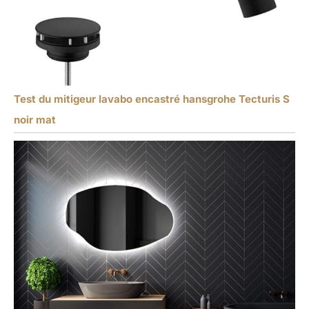
Test du mitigeur lavabo encastré hansgrohe Tecturis S
noir mat