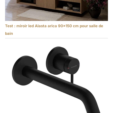
Test : miroir led Alasta arica 90×150 cm pour salle de
bain