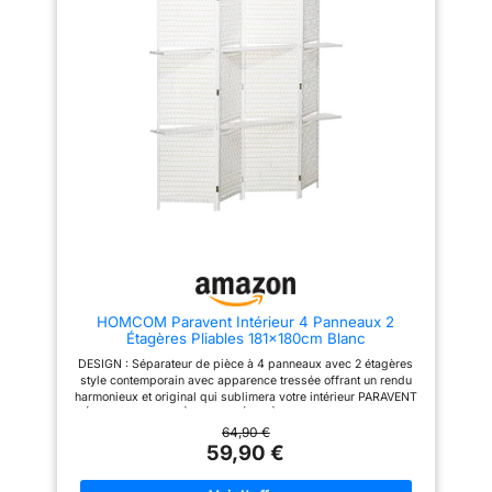
et autres décorations, alliant
fonction et style. PLIABLE : Ce
séparateur de pièce à 6
panneaux est équipé de 15
charnières en acier, permettant
un pliage et un ajustement facile
selon vos besoins. Pratique à
ranger et à déplacer pour plus
de flexibilité. PIEDS
SURÉLEVÉS : L'espace au bas
de la cloison de séparation
favorise la circulation de l'air et
prévient l'humidité. Les patins
sous les pieds protègent le sol
des rayures. SPÉCIFICATIONS :
Dim. totales : 240L x 1,9l x 170H
cm, Dim. pliées : 40L x 11,4l x
170H cm, Charge max.
recommandée : 10 Kg. Prêt à
HOMCOM Paravent Intérieur 4 Panneaux 2
l'usage, sans montage
Étagères Pliables 181x180cm Blanc
nécessaire !
DESIGN : Séparateur de pièce à 4 panneaux avec 2 étagères
style contemporain avec apparence tressée offrant un rendu
harmonieux et original qui sublimera votre intérieur PARAVENT
SÉPARATEUR DE PIÈCE AVEC ÉTAGÈRES : Paravent intérieur à
4 panneaux autoportant idéal pour diviser les pièces - 2
64,90 €
étagères vous offrant plusieurs espaces de décoration
59,90 €
PORTABLE : Ses dimensions généreuses vous offriront un
supplément d'intimité et de charme où bon vous semble