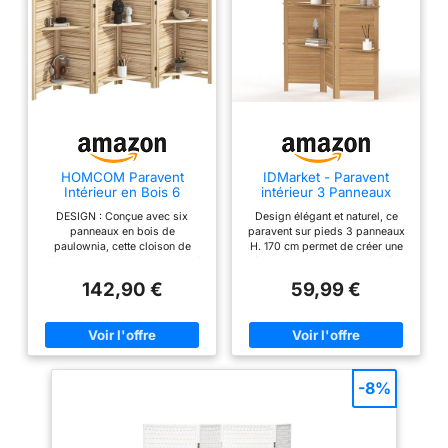
HOMCOM Paravent
IDMarket - Paravent
Intérieur en Bois 6
intérieur 3 Panneaux
Panneaux 240 x 170 cm
Lattes persiennes avec 3
DESIGN : Conçue avec six
Design élégant et naturel, ce
Bois Naturel
étagères Bois
panneaux en bois de
paravent sur pieds 3 panneaux
paulownia, cette cloison de
H. 170 cm permet de créer une
séparation présente un design à
séparation en un instant ! Créez
portes persiennes au coloris
un espace intime dans votre
142,90 €
59,99 €
naturel à grain de bois pour une
chambre, salon, bureau ou autre
touche élégante, idéale pour
pièce de votre intérieur Design
organiser et diviser votre
et pratique, ses 3 étagères
espace avec style. PARAVENT
amovibles vous permettent de
SÉPARATEUR DE PIÈCE AVEC
disposer des petits éléments de
ÉTAGÈRES : Paravent
décoration Facile à déplacer et
autoportant 6 panneaux, parfait
à installer grâce à sa structure
-8%
pour diviser vos espaces. Ses
légère et pliante Dimensions
3 étagères intégrées offrent de
globales : Longueur 120 x
multiples possibilités pour
Hauteur 170 cm - design portes
exposer photos, plantes en pot
persiennes