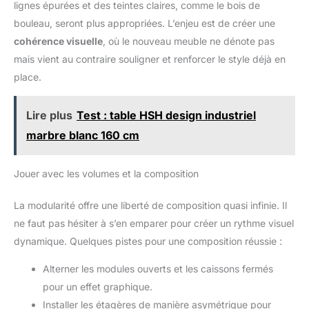
lignes épurées et des teintes claires, comme le bois de
organiser des livres, des plantes, des cosmétiques, des
fournitures de bureau, des documents, des décorations, des
bouleau, seront plus appropriées. L’enjeu est de créer une
tasses, tout autre objet du quotidien.
cohérence visuelle
, où le nouveau meuble ne dénote pas
mais vient au contraire souligner et renforcer le style déjà en
place.
Lire plus
Test : table HSH design industriel
marbre blanc 160 cm
Jouer avec les volumes et la composition
La modularité offre une liberté de composition quasi infinie. Il
ne faut pas hésiter à s’en emparer pour créer un rythme visuel
dynamique. Quelques pistes pour une composition réussie :
Alterner les modules ouverts et les caissons fermés
pour un effet graphique.
Installer les étagères de manière asymétrique pour