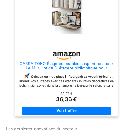
durable : Les bords lisses et les
caches-vis assurent un rendu
élégant, propre et sécurisé.
Cette bibliothèque est conçue
pour durer, et chaque
compartiment supporte jusqu’à
10 kg Montage facile : Les
pièces numérotées et les
instructions illustrées
permettent un assemblage
simple et rapide
CASSA TOKO Étagères murales suspendues pour
Le Mur, Lot de 3, étagère bibliothèque pour
Chambre à Coucher, Salon, Bureau, Salle de Bain,
Cuisine, Bois Rustique avec Support métallique
【
Solution gain de place】 Réorganisez votre intérieur et
(Naturel)
libérez vos surfaces avec ces étagères murales décoratives en
bois. Installez-les dans la chambre, le bureau, le salon, la salle
de bain ou la cuisine. Polyvalentes et pratiques, elles
38,27 €
s’adaptent à tout usage : porte-serviettes ou étagères de salle
36,36 €
de bain, étagères à épices, de cuisine, de chambre d’enfant ou
étagères à CD. 【
Capacité de charge incroyable】 :
chacune de nos étagères murales en bois a une capacité de
charge incroyable de 18 kg ! L'étagère est fabriquée en bois de
paulownia de haute qualité, léger mais stable, également
connu sous le nom d'« aluminium du bois », qui est similaire
aux étagères murales en bois de pin. Les planches en bois
Les dernières innovations du secteur
légères sollicitent moins les supports et augmentent ainsi la