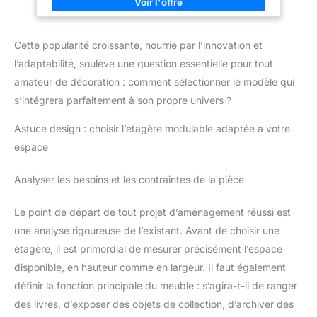
PLIABLE : 4 panneaux pliables raccordés avec des charnières
directionnelles afin que ce séparateur de pièce puisse être
ajusté et plié au besoin SPÉCIFICATIONS : Dim. totales : 181l x
180H (épaisseur : 1,6 cm) ; - Dim. pliée : 180L x 45l x 8H cm ; -
Cette popularité croissante, nourrie par l’innovation et
Charge max. recommandée : 5 kg (étagère simple) - Fabriqué
en bois de pin et bambou robuste ainsi qu'en fibres de papier
l’adaptabilité, soulève une question essentielle pour tout
tressé - Utilisation immédiate possible, aucun montage
nécessaire
amateur de décoration : comment sélectionner le modèle qui
s’intégrera parfaitement à son propre univers ?
Astuce design : choisir l’étagère modulable adaptée à votre
espace
Analyser les besoins et les contraintes de la pièce
Le point de départ de tout projet d’aménagement réussi est
une analyse rigoureuse de l’existant. Avant de choisir une
étagère, il est primordial de mesurer précisément l’espace
disponible, en hauteur comme en largeur. Il faut également
définir la fonction principale du meuble : s’agira-t-il de ranger
des livres, d’exposer des objets de collection, d’archiver des