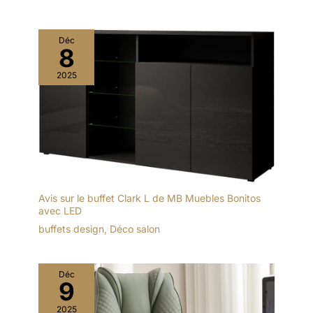
Déc
8
2025
Avis sur le buffet Clark L de MB Muebles Bonitos
avec LED
buffets design
,
Déco salon
Déc
9
2025