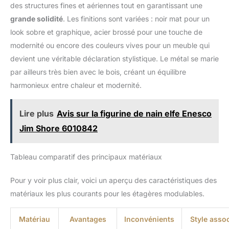
des structures fines et aériennes tout en garantissant une
polyvalentes 【FACILE À
INSTALLER】 simple design
grande solidité
. Les finitions sont variées : noir mat pour un
avec deux trous pré-percés et
instructions de montage
look sobre et graphique, acier brossé pour une touche de
soignées incluant le matériel
durable nécessaire rendent
modernité ou encore des couleurs vives pour un meuble qui
l’installation de l’étagère murale
devient une véritable déclaration stylistique. Le métal se marie
facile et sans effort en quelques
minutes ! Remplacement gratuit
par ailleurs très bien avec le bois, créant un équilibre
ou remboursement complet pour
tout problème ou insatisfaction,
harmonieux entre chaleur et modernité.
support vendeur 24 heures à
votre service, n'hésitez pas à
nous contacter !
Lire plus
Avis sur la figurine de nain elfe Enesco
Jim Shore 6010842
Tableau comparatif des principaux matériaux
Pour y voir plus clair, voici un aperçu des caractéristiques des
matériaux les plus courants pour les étagères modulables.
Matériau
Avantages
Inconvénients
Style asso