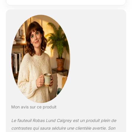
pour une stabilité
assurée Dossier
inclinable par
pression corporelle
jusqu'à 135° Hauteur
d'assise environ 48
cm, Largeur d'assise
58 cm, Profondeur
d'assise 52 cm,
Position Relax LxHxP
90x80x166 cm
Préconisé pour un
utilisateur de max.
130 kg, optique noble
avec véritable cuir et
rembourrage mousse
confortable,
Mon avis sur ce produit
Accoudoirs
rembourré Repose-
Le fauteuil Robas Lund Calgrey est un produit plein de
pieds repliable inclus:
contrastes qui saura séduire une clientèle avertie. Son
53x46x48 cm