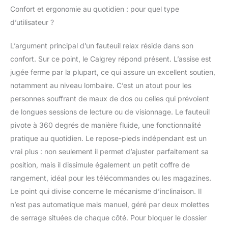
parfait pour éviter des
Confort et ergonomie au quotidien : pour quel type
problèmes de dos,
d’utilisateur ?
l'arrière du fauteuil est
en 100 % PVC
L’argument principal d’un fauteuil relax réside dans son
L'encombrement du
fauteuil: LxHxP
confort. Sur ce point, le Calgrey répond présent. L’assise est
90x104x91 cm, Livré
jugée ferme par la plupart, ce qui assure un excellent soutien,
démonté, Plan de
notamment au niveau lombaire. C’est un atout pour les
montage inclus
personnes souffrant de maux de dos ou celles qui prévoient
de longues sessions de lecture ou de visionnage. Le fauteuil
pivote à 360 degrés de manière fluide, une fonctionnalité
pratique au quotidien. Le repose-pieds indépendant est un
vrai plus : non seulement il permet d’ajuster parfaitement sa
position, mais il dissimule également un petit coffre de
rangement, idéal pour les télécommandes ou les magazines.
Le point qui divise concerne le mécanisme d’inclinaison. Il
n’est pas automatique mais manuel, géré par deux molettes
de serrage situées de chaque côté. Pour bloquer le dossier