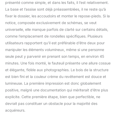
présenté comme simple, et dans les faits, il l’est relativement.
Position Relax LxHxP
La base et l’assise sont déjà préassemblées, il ne reste qu’à
90x80x166 cm
Préconisé pour un
fixer le dossier, les accoudoirs et monter le repose-pieds. Si la
utilisateur de max. 130
notice, composée exclusivement de schémas, se veut
kg, optique noble avec
universelle, elle manque parfois de clarté sur certains détails,
véritable cuir et
comme l’emplacement de rondelles spécifiques. Plusieurs
rembourrage mousse
confortable,
utilisateurs rapportent qu’il est préférable d’être deux pour
Accoudoirs rembourré
manipuler les éléments volumineux, même si une personne
Repose-pieds repliable
seule peut y parvenir en prenant son temps, en environ 45
inclus: 53x46x48 cm
minutes. Une fois monté, le fauteuil présente une allure cossue
(LxHxP), dimensions
du compartiment
et élégante, fidèle aux photographies. Le bois de la structure
interne LxHxP environ
est bien fini et la couleur crème du revêtement est douce et
42x4x32 cm Structure
lumineuse. La première impression est donc globalement
en bois laqué couleur
positive, malgré une documentation qui mériterait d’être plus
hêtre naturel Ce
explicite. Cette première étape, bien que perfectible, ne
fauteuil est
particulièrement bien
devrait pas constituer un obstacle pour la majorité des
conçu
acquéreurs.
ergonomiquement et