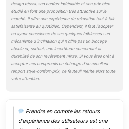
(LxHxP), dimensions
design réussi, son confort indéniable et son prix bien
du compartiment
étudié en font une proposition très attractive sur le
interne LxHxP
marché. Il offre une expérience de relaxation tout à fait
environ 42x4x32 cm
satisfaisante au quotidien. Cependant, il faut l’adopter
Structure en bois
laqué couleur hêtre
en ayant conscience de ses quelques faiblesses : un
naturel Ce fauteuil
mécanisme d’inclinaison qui n’offre pas un blocage
est particulièrement
absolu et, surtout, une incertitude concernant la
bien conçu
durabilité de son revêtement mixte. Si vous êtes prêt à
ergonomiquement et
parfait pour éviter
accepter ces compromis en échange d’un excellent
des problèmes de
rapport style-confort-prix, ce fauteuil mérite alors toute
dos, l'arrière du
votre attention.
fauteuil est en 100 %
PVC
L'encombrement du
fauteuil: LxHxP
90x104x91 cm, Livré
Prendre en compte les retours
démonté, Plan de
montage inclus
d’expérience des utilisateurs est une