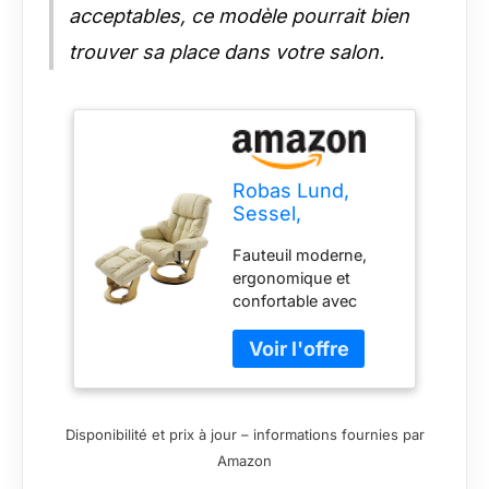
acceptables, ce modèle pourrait bien
trouver sa place dans votre salon.
Robas Lund,
Sessel,
Relaxsessel,
Fauteuil moderne,
Calgary, mit
ergonomique et
Hocker,
confortable avec
Leder/creme, 90
surfaces de contact
x 91-122 x 89-
100 % véritable cuir
104 cm,
de vachette coloris
64023CN5
crème Structure
stable en bois avec
Disponibilité et prix à jour – informations fournies par
fonction pivotante
Amazon
très pratique à 360°,
Pied pivotant Ø 61 cm