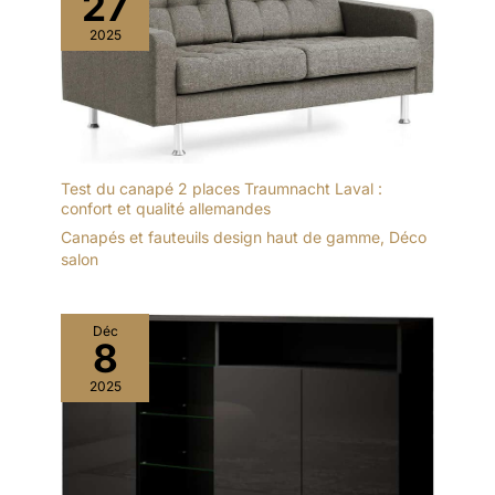
27
2025
Test du canapé 2 places Traumnacht Laval :
confort et qualité allemandes
Canapés et fauteuils design haut de gamme
,
Déco
salon
Déc
8
2025