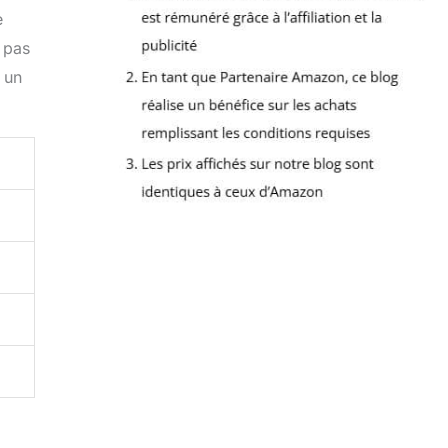
e
 pas
 un