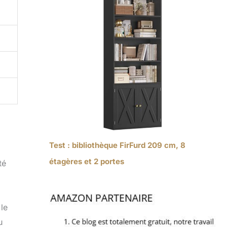
Test : bibliothèque FirFurd 209 cm, 8
étagères et 2 portes
té
le
u