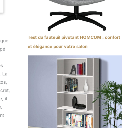
Test du fauteuil pivotant HOMCOM : confort
 que
et élégance pour votre salon
ppé
es
. La
tos,
cret,
, il
e.
nt