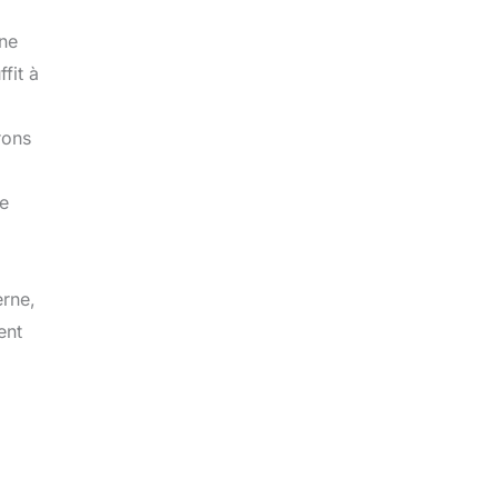
 ne
fit à
rons
de
erne,
ent