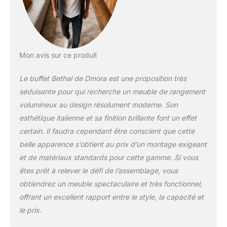
ou bureau contenant
soigneusement
vaisselle, verres,
nappes, couverts,
livres, documents ou
objets de décoration
Mon avis sur ce produit
MADE IN ITALY -
L'article est produit
Le buffet Bethal de Dmora est une proposition très
en Italie, avec les
séduisante pour qui recherche un meuble de rangement
meilleurs matériaux et
volumineux au design résolument moderne. Son
la plus grande qualité
et attention aux
esthétique italienne et sa finition brillante font un effet
détails - La finesse
certain. Il faudra cependant être conscient que cette
des processus de
belle apparence s’obtient au prix d’un montage exigeant
production est
et de matériaux standards pour cette gamme. Si vous
synonyme de fiabilité,
êtes prêt à relever le défi de l’assemblage, vous
de solidité et de
raffinement pour un
obtiendrez un meuble spectaculaire et très fonctionnel,
design essentiel et
offrant un excellent rapport entre le style, la capacité et
précieux - La
le prix.
certification Made in
Italy est une garantie