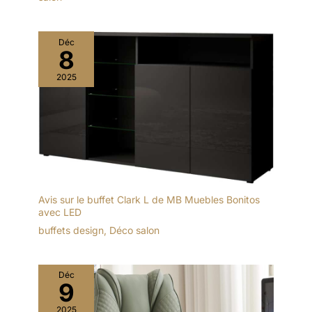
Déc
8
2025
Avis sur le buffet Clark L de MB Muebles Bonitos
avec LED
buffets design
,
Déco salon
Déc
9
2025