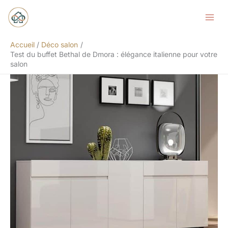
Aller
Rechercher
au
contenu
Accueil
Déco salon
Test du buffet Bethal de Dmora : élégance italienne pour votre
salon