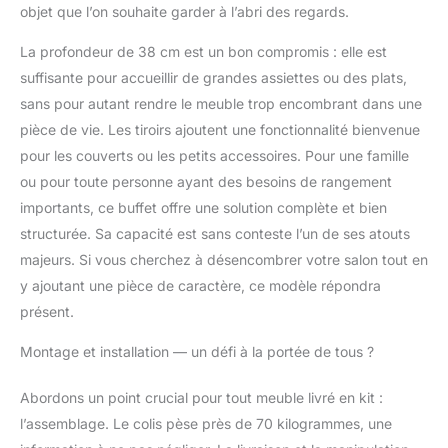
mélaminé 16 mm,
objet que l’on souhaite garder à l’abri des regards.
Polypropylène -
Informations
La profondeur de 38 cm est un bon compromis : elle est
supplémentaires:
suffisante pour accueillir de grandes assiettes ou des plats,
Démonté - Certifié FSC
sans pour autant rendre le meuble trop encombrant dans une
- Produit réalisé en
panneau de particules
pièce de vie. Les tiroirs ajoutent une fonctionnalité bienvenue
mélaminé de 16 mm
pour les couverts ou les petits accessoires. Pour une famille
d'épaisseur, matériau
ou pour toute personne ayant des besoins de rangement
résistant aux chocs et
importants, ce buffet offre une solution complète et bien
aux rayures, durable et
imperméable - Avec
structurée. Sa capacité est sans conteste l’un de ses atouts
cinq portes battantes
majeurs. Si vous cherchez à désencombrer votre salon tout en
et trois étagères
y ajoutant une pièce de caractère, ce modèle répondra
internes - Fourni avec
présent.
deux tiroirs de
rangement - Equipé de
Montage et installation — un défi à la portée de tous ?
pieds en bois en
polypropylène couleur
Abordons un point crucial pour tout meuble livré en kit :
anthracite - Charnières
métalliques
l’assemblage. Le colis pèse près de 70 kilogrammes, une
DIMENSIONS EN CM -