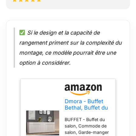
Si le design et la capacité de
rangement priment sur la complexité du
montage, ce modèle pourrait être une
option à considérer.
Dmora - Buffet
Bethal, Buffet du
Salon, Commode
BUFFET - Buffet du
de Salon, Garde-
salon, Commode de
Manger de
salon, Garde-manger
Cuisine, Made in