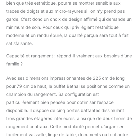
de solidité et de
bien que très esthétique, pourra se montrer sensible aux
raffinement pour un
traces de doigts et aux micro-rayures si l’on n’y prend pas
design essentiel et
garde. C’est donc un choix de design affirmé qui demande un
précieux - La
minimum de soin. Pour ceux qui privilégient l’esthétique
certification Made in
Italy est une garantie
moderne et un rendu épuré, la qualité perçue sera tout à fait
de conformité totale
satisfaisante.
avec les
réglementations de
Capacité et rangement : répond-il vraiment aux besoins d’une
l'Union européenne
famille ?
CARACTÉRISTIQUES
TECHNIQUES -
Avec ses dimensions impressionnantes de 225 cm de long
Accessoire
pour 79 cm de haut, le buffet Bethal se positionne comme un
d'ameublement
polyvalent, conçu pour
champion du rangement. Sa configuration est
une intégration facile
particulièrement bien pensée pour optimiser l’espace
avec d'autres meubles
disponible. Il dispose de cinq portes battantes dissimulant
- Emballage résistant,
trois grandes étagères intérieures, ainsi que de deux tiroirs de
conçu pour le
commerce électronique
rangement centraux. Cette modularité permet d’organiser
- Matériau: Panneau
facilement vaisselle, linge de table, documents ou tout autre