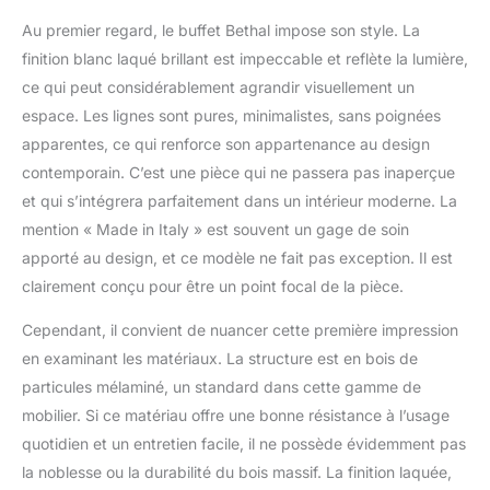
préférées - Ce meuble
Au premier regard, le buffet Bethal impose son style. La
multifonctionnel est
finition blanc laqué brillant est impeccable et reflète la lumière,
parfait pour décorer la
salle à manger , salon,
ce qui peut considérablement agrandir visuellement un
couloir, entrée ou
espace. Les lignes sont pures, minimalistes, sans poignées
bureau contenant
apparentes, ce qui renforce son appartenance au design
soigneusement
contemporain. C’est une pièce qui ne passera pas inaperçue
vaisselle, verres,
nappes, couverts,
et qui s’intégrera parfaitement dans un intérieur moderne. La
livres, documents ou
mention « Made in Italy » est souvent un gage de soin
objets de décoration
apporté au design, et ce modèle ne fait pas exception. Il est
MADE IN ITALY -
clairement conçu pour être un point focal de la pièce.
L'article est produit en
Italie, avec les meilleurs
Cependant, il convient de nuancer cette première impression
matériaux et la plus
en examinant les matériaux. La structure est en bois de
grande qualité et
attention aux détails -
particules mélaminé, un standard dans cette gamme de
La finesse des
mobilier. Si ce matériau offre une bonne résistance à l’usage
processus de
quotidien et un entretien facile, il ne possède évidemment pas
production est
la noblesse ou la durabilité du bois massif. La finition laquée,
synonyme de fiabilité,