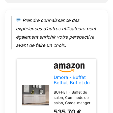
de conformité totale
avec les
réglementations de
Prendre connaissance des
l'Union européenne
CARACTÉRISTIQUES
expériences d’autres utilisateurs peut
TECHNIQUES -
Accessoire
également enrichir votre perspective
d'ameublement
avant de faire un choix.
polyvalent, conçu
pour une intégration
facile avec d'autres
meubles - Emballage
résistant, conçu pour
le commerce
Dmora - Buffet
électronique -
Bethal, Buffet du
Matériau: Panneau
Salon, Commode
mélaminé 16 mm,
BUFFET - Buffet du
de Salon, Garde-
Polypropylène -
salon, Commode de
Manger de
Informations
salon, Garde-manger
Cuisine, Made in
supplémentaires:
de cuisine, Made in
Italy, 225x38h79
Démonté - Certifié
535,70 €