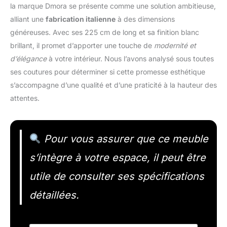
la marque Dmora se présente comme une solution ambitieuse,
alliant une
fabrication italienne
à des dimensions
généreuses. Avec ses 225 cm de long et sa finition blanc
brillant, il promet d’apporter une touche de
modernité et
d’élégance
à votre intérieur. Nous l’avons analysé sous toutes
ses coutures pour déterminer si cette promesse esthétique
s’accompagne d’une qualité et d’une praticité à la hauteur des
attentes.
Pour vous assurer que ce meuble
s’intègre à votre espace, il peut être
utile de consulter ses spécifications
détaillées.