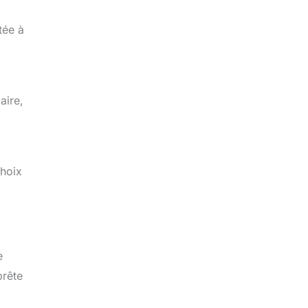
tée à
aire,
choix
e
prête