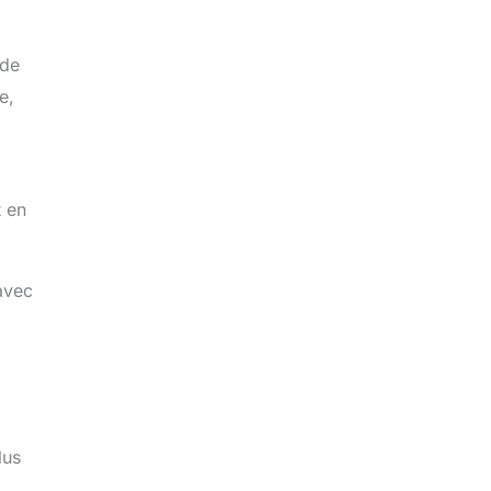
 de
e,
t en
 avec
lus