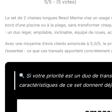
5/5 - (5 votes)
Le set de 2 chaises longues Resol Marina vise un usage si
bord d’une piscine ou à la plage, sans transformer cha
: un duo léger, empilable, inclinable, équipé de roues, 
Avec une moyenne d’avis clients annoncée à 5,0/5, le prod
l’essentiel : ce que ces transats apportent concrètement 
Si votre priorité est un duo de trans
caractéristiques de ce set donnent déj