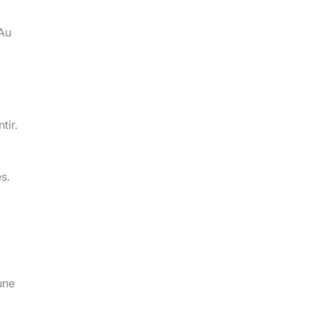
 Au
tir.
s.
une