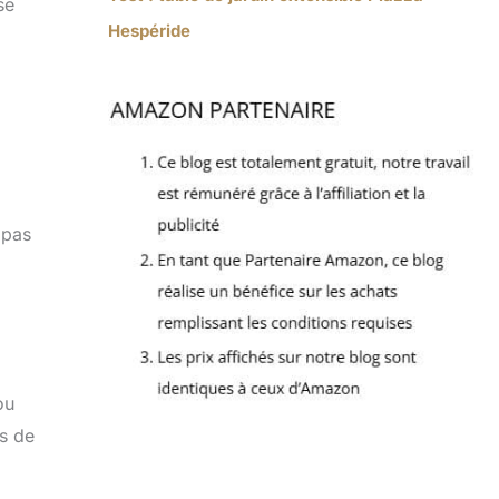
se
Hespéride
 pas
ou
is de